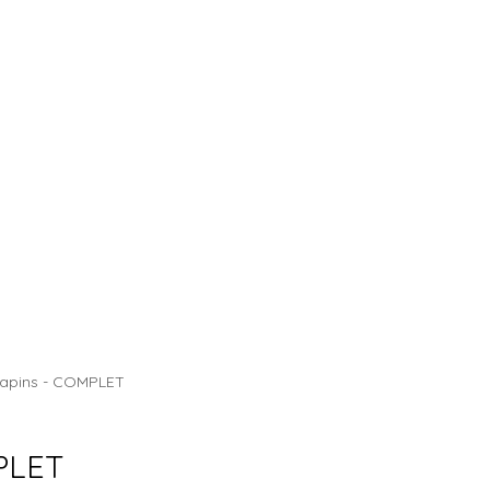
CHALET DES SAPINS
Sapins - COMPLET
MPLET