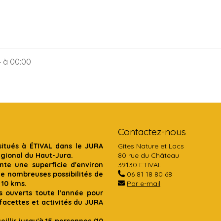
4
à 00:00
Contactez-nous
situés à ÉTIVAL dans le JURA
Gîtes Nature et Lacs
égional du Haut-Jura.
80 rue du Château
te une superficie d'environ
39130 ETIVAL
de nombreuses possibilités de
06 81 18 80 68
 10 kms.
Par e-mail
s ouverts toute l'année pour
acettes et activités du JURA
illir jusqu'à 15 personnes (10