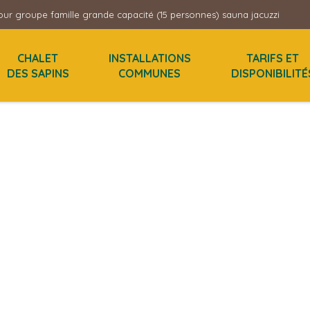
ur groupe famille grande capacité (15 personnes) sauna jacuzzi
CHALET
INSTALLATIONS
TARIFS ET
DES SAPINS
COMMUNES
DISPONIBILITÉ