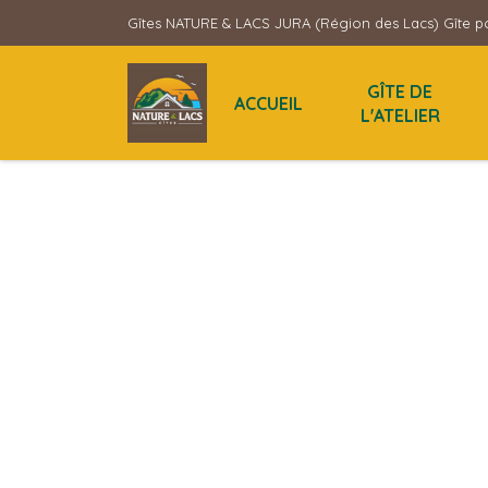
Gîtes NATURE & LACS JURA (Région des Lacs) Gîte po
GÎTE DE
ACCUEIL
L'ATELIER