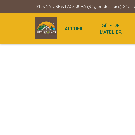
Gîtes NATURE & LACS JURA (Région des Lacs) Gîte po
GÎTE DE
ACCUEIL
L'ATELIER