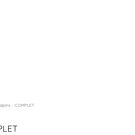
CHALET DES SAPINS
Sapins - COMPLET
MPLET