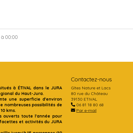
5
à 00:00
Contactez-nous
situés à ÉTIVAL dans le JURA
Gîtes Nature et Lacs
égional du Haut-Jura.
80 rue du Château
te une superficie d'environ
39130 ETIVAL
de nombreuses possibilités de
06 81 18 80 68
 10 kms.
Par e-mail
s ouverts toute l'année pour
acettes et activités du JURA
illir jusqu'à 15 personnes (10