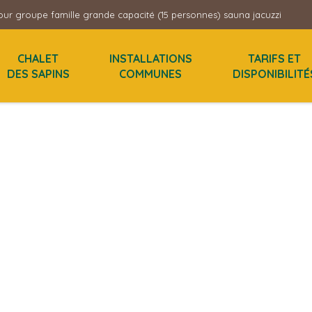
ur groupe famille grande capacité (15 personnes) sauna jacuzzi
CHALET
INSTALLATIONS
TARIFS ET
DES SAPINS
COMMUNES
DISPONIBILITÉ