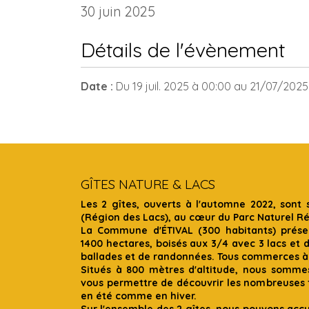
30 juin 2025
Détails de l'évènement
Date :
Du
19 juil. 2025
à 00:00
au
21/07/202
GÎTES NATURE & LACS
Les 2 gîtes, ouverts à l'automne 2022, sont 
(Région des Lacs), au cœur du Parc Naturel R
La Commune d'ÉTIVAL (300 habitants) présen
1400 hectares, boisés aux 3/4 avec 3 lacs et 
ballades et de randonnées. Tous commerces à
Situés à 800 mètres d'altitude, nous somme
vous permettre de découvrir les nombreuses f
en été comme en hiver.
Sur l'ensemble des 2 gîtes, nous pouvons accue