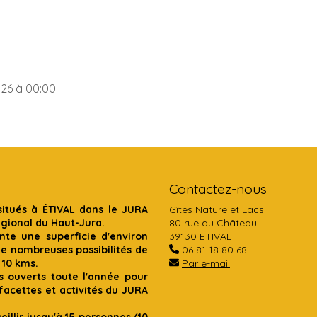
026
à 00:00
Contactez-nous
situés à ÉTIVAL dans le JURA
Gîtes Nature et Lacs
égional du Haut-Jura.
80 rue du Château
te une superficie d'environ
39130 ETIVAL
de nombreuses possibilités de
06 81 18 80 68
 10 kms.
Par e-mail
s ouverts toute l'année pour
acettes et activités du JURA
illir jusqu'à 15 personnes (10