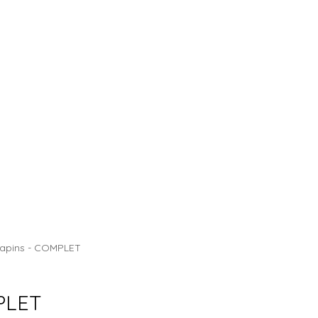
CHALET DES SAPINS
Sapins - COMPLET
MPLET