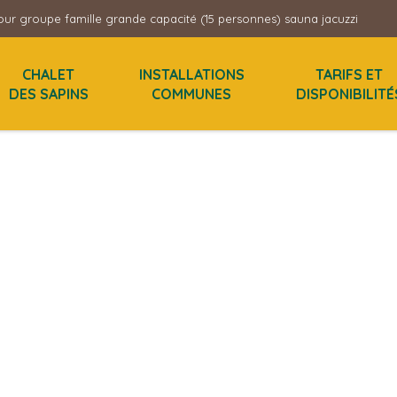
ur groupe famille grande capacité (15 personnes) sauna jacuzzi
CHALET
INSTALLATIONS
TARIFS ET
DES SAPINS
COMMUNES
DISPONIBILITÉ