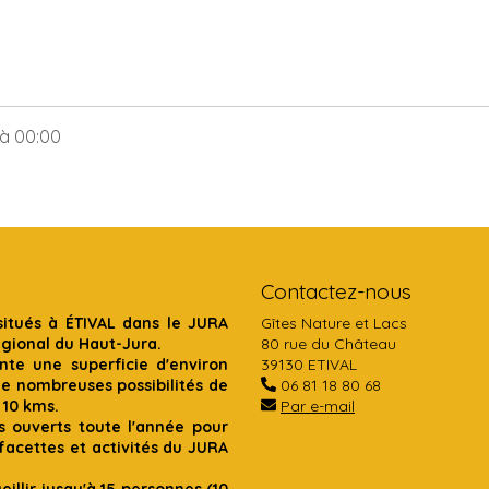
à 00:00
Contactez-nous
situés à ÉTIVAL dans le JURA
Gîtes Nature et Lacs
égional du Haut-Jura.
80 rue du Château
te une superficie d'environ
39130 ETIVAL
de nombreuses possibilités de
06 81 18 80 68
 10 kms.
Par e-mail
s ouverts toute l'année pour
acettes et activités du JURA
illir jusqu'à 15 personnes (10