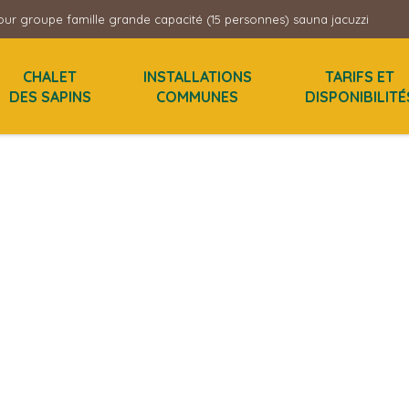
ur groupe famille grande capacité (15 personnes) sauna jacuzzi
CHALET
INSTALLATIONS
TARIFS ET
DES SAPINS
COMMUNES
DISPONIBILITÉ