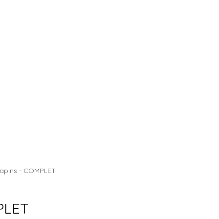
CHALET DES SAPINS
Sapins - COMPLET
MPLET