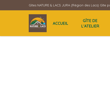
Gîtes NATURE & LACS JURA (Région des Lacs) Gîte po
GÎTE DE
ACCUEIL
L'ATELIER