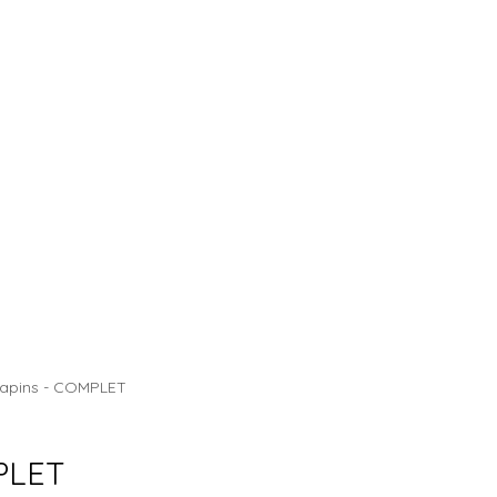
CHALET DES SAPINS
Sapins - COMPLET
MPLET