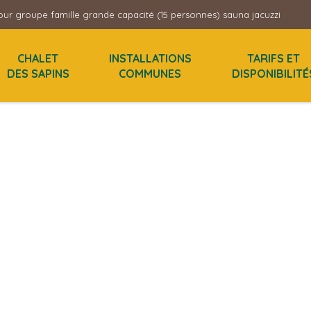
ur groupe famille grande capacité (15 personnes) sauna jacuzzi
CHALET
INSTALLATIONS
TARIFS ET
DES SAPINS
COMMUNES
DISPONIBILITÉ