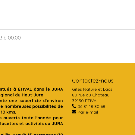
23
à 00:00
Contactez-nous
situés à ÉTIVAL dans le JURA
Gîtes Nature et Lacs
égional du Haut-Jura.
80 rue du Château
te une superficie d'environ
39130 ETIVAL
de nombreuses possibilités de
06 81 18 80 68
 10 kms.
Par e-mail
s ouverts toute l'année pour
acettes et activités du JURA
illir jusqu'à 15 personnes (10