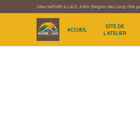
Gîtes NATURE & LACS JURA (Région des Lacs) Gîte po
GÎTE DE
ACCUEIL
L'ATELIER